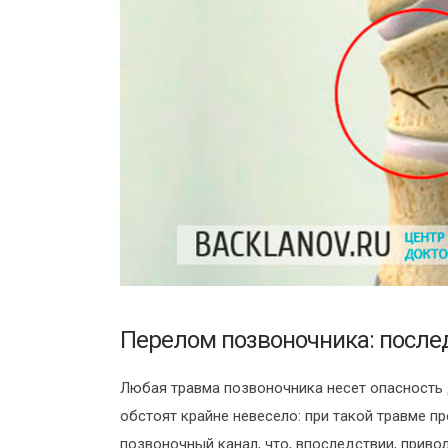
Перелом позвоночника: после
Любая травма позвоночника несет опасность
обстоят крайне невесело: при такой травме 
позвоночный канал, что, впоследствии, приво