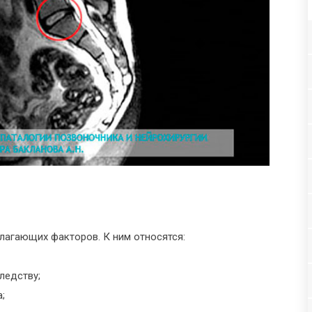
лагающих факторов. К ним относятся:
ледству;
;