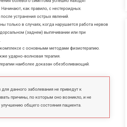
анения болевого симптома успешно находят
Начинают, как правило, с нестероидных.
после устранения острых явлений.
ны только в случаях, когда нарушается работа нервов
 дорсальном (заднем) выпячивании или при
.
 комплексе с основными методами физиотерапию.
акже ударно-волновая терапия.
терапии наиболее доказан обезболивающий.
 для данного заболевания не приведут к
ывать причины, по которым оно возникло, и не
и улучшению общего состояния пациента.