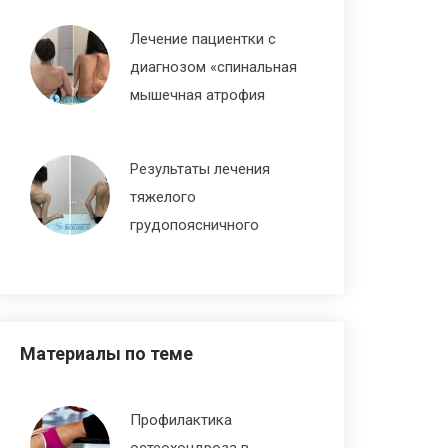
Декабрь 30, 2019
Лечение пациентки с
диагнозом «спинальная
мышечная атрофия
Кугельберга-Веландера»
Февраль 3, 2019
Результаты лечения
тяжелого
грудопоясничного
кифосколиоза,
осложненного ДЦП
Март 7, 2018
Материалы по теме
Профилактика
остеохондроза в