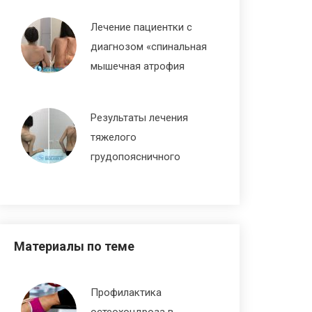
Декабрь 30, 2019
Лечение пациентки с
диагнозом «спинальная
мышечная атрофия
Кугельберга-Веландера»
Февраль 3, 2019
Результаты лечения
тяжелого
грудопоясничного
кифосколиоза,
осложненного ДЦП
Март 7, 2018
Материалы по теме
Профилактика
остеохондроза в